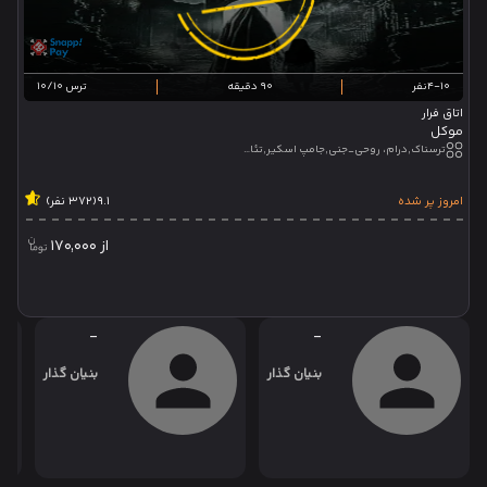
4-10نفر
90 دقیقه
ترس 10/10
اتاق فرار
موکل
ترسناک,درام، روحی_جنی,جامپ اسکیر,تئاتر تعاملی,تئاتر نمایشی
امروز پر شده
9.1
(372 نفر)
از
170,000
-
-
بنیان گذار
بنیان گذار