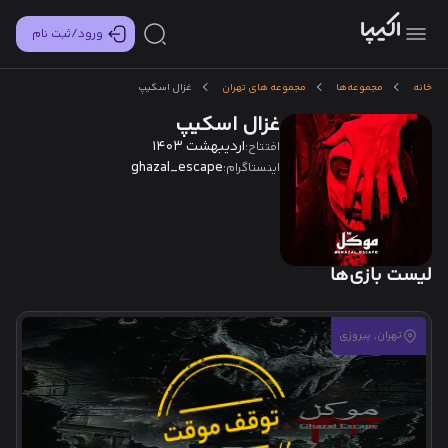
ورود/ثبت نام
خانه
مجموعه‌ها
مجموعه های تهران
غزال اسکیپ
غزال اسکیپ
اردیبهشت 1403
افتتاح:
ghazal_escape
اینستاگرام:
لیست بازی‌ها
تهران, پیروزی