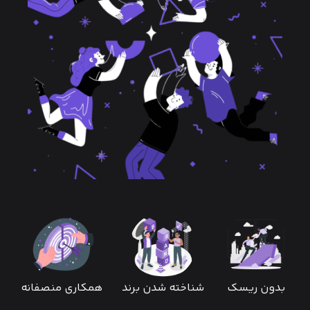
بدون ریسک
شناخته شدن برند
همکاری منصفانه