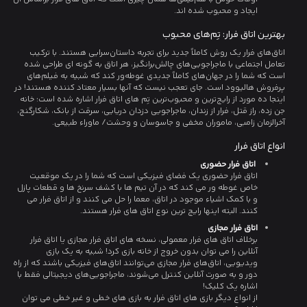
ایجاد و محبوب شده اند.
بهترین اتاق فرار: تِم‌های محبوب
اتاق‌های فرار یک روش کاملاً جدید برای تجربه داستان‌سرایی هستند. با ترکیب
تعامل اجتماعی با ماجراجویی‌های چالش‌برانگیز، هر اتاق به گونه ای طراحی شده
است که شما را در جهان‌های کاملاً جدیدی غوطه‌ور کند که شبیه به فیلم‌های
پرفروش هالیوود است. جای تعجب نیست که آنها بسیار معتاد کننده هستند! در
اینجا ده مورد از رایج‌ترین و محبوب‌ترین تِم های اتاق فرار اشاره شده است: خانه
جن زده، راز قتل، فرار از زندان، ماجراجویی دزدان دریایی، سرقت از بانک، شکارگنج،
آخرالزمان زامبی، ماموران مخفی و جاسوسان و وحشت/ ماوراء طبیعی.
انواع اتاق فرار
اتاق فرار حضوری
اتاق فرار حضوری یک فضای فیزیکی است که شما را در یک موقعیت
خاص غوطه ور می کند که در آن تیم ها با کشف سرنخ ها و قطعات پازل
و با کمک اشیاء موجود در اتاق، معما را حل می کنند و از اتاق فرار می
کنند. البته اینها رایج ترین نوع اتاق های فرار هستند.
اتاق فرار مجازی
برخلاف اتاق های فرار معمولی، نسخه های اتاق فرار مجازی یا اتاق فرار
آنلاین را می توان بدون خروج از خانه بازی کرد! شبیه به یک بازی
ویدیویی، اتاق‌های فرار مجازی می‌توانند اتاق‌های فیزیکی باشند که از راه
دور و به صورت آنلاین کنترل می‌شوند، ماجراجویی‌های دیجیتالی فقط با
اشاره یک کلیک!
از انواع دیگر بازی های اتاق فرار به بازی های خطی و غیر خطی می توان