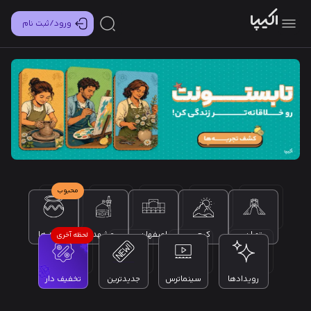
ورود/ثبت نام
محبوب
تهران
کرج
اصفهان
مشهد
کارگاه ها
لحظه آخری
رویدادها
سینماترس
جدیدترین
تخفیف دار