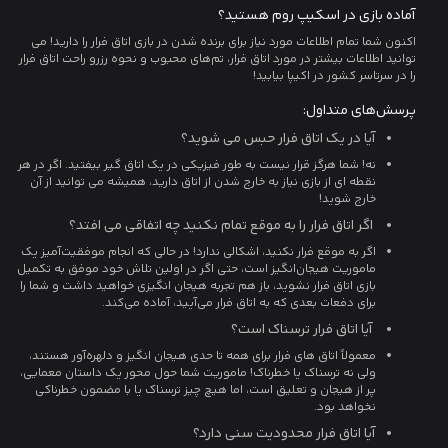
آماده بازی در اسکیپ روم هستید؟
اکنون شما تمام اطلاعات مورد نیاز برای برنده شدن در بازی اتاق فرار را دارید! می
توانید اطلاعات بیشتر در مورد اتاق فرار، تم‌های محبوب و نحوه رزرو راحت اتاق فرار
را در سرتاسر کشور در اکیپا بیابید!
پرسش‌های متداول:
آیا در یک اتاق فرار حبس می شوید؟
نه! شما هرگز قرار نیست به طور فیزیکی در یک اتاق گیر بیفتید. اگر در هر
نقطه ای از بازی نیاز به خارج شدن از اتاق دارید، همیشه می توانید از آن
خارج شوید!
اگر اتاق فرار را به موقع تمام نکنید چه اتفاقی می افتد؟
اگر به موقع فرار نکنید، اشکالی ندارد! در حالی که انجام موفقیت‌آمیز یک
ماموریت هیجان‌انگیز است، حتی اگر در اولین تلاش خود موفق به تکمیل
بازی اتاق فرار نشوید، باز هم تجربه هیجان انگیزی خواهید داشت و شما را
برای دفعات بعدی که به اتاق فرار می‌آیید، آماده می‌کند.
آیا اتاق فرار ترسناک است؟
معمولاً اتاق های فرار برای همه تا حدی هیجان انگیز و دلهره‌آور هستند،
ولی نه ترسناک یا خطرناک! ماموریت شما حول محور یک داستان معمایی،
پر از هیجان و تعلیق است، اما هیچ چیز ترسناک یا با مضمون خطرناکی
نخواهد بود.
آیا اتاق فرار محدودیت سنی دارد؟