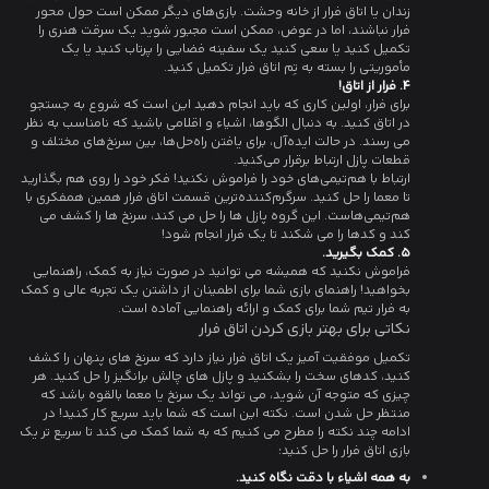
زندان یا اتاق فرار از خانه وحشت. بازی‌های دیگر ممکن است حول محور
فرار نباشند، اما در عوض، ممکن است مجبور شوید یک سرقت هنری را
تکمیل کنید یا سعی کنید یک سفینه فضایی را پرتاب کنید یا یک
مأموریتی را بسته به تِم اتاق فرار تکمیل کنید.
4. فرار از اتاق!
برای فرار، اولین کاری که باید انجام دهید این است که شروع به جستجو
در اتاق کنید. به دنبال الگوها، اشیاء و اقلامی باشید که نامناسب به نظر
می رسند. در حالت ایده‌آل، برای یافتن راه‌حل‌ها، بین سرنخ‌های مختلف و
قطعات پازل ارتباط برقرار می‌کنید.
ارتباط با هم‎‌تیمی‌های خود را فراموش نکنید! فکر خود را روی هم بگذارید
تا معما را حل کنید. سرگرم‌کننده‌ترین قسمت اتاق فرار همین همفکری با
هم‌تیمی‎‌هاست. این گروه پازل ها را حل می کند، سرنخ ها را کشف می
کند و کدها را می شکند تا یک فرار انجام شود!
5. کمک بگیرید.
فراموش نکنید که همیشه می توانید در صورت نیاز به کمک، راهنمایی
بخواهید! راهنمای بازی شما برای اطمینان از داشتن یک تجربه عالی و کمک
به فرار تیم شما برای کمک و ارائه راهنمایی آماده است.
نکاتی برای بهتر بازی کردن اتاق فرار
تکمیل موفقیت آمیز یک اتاق فرار نیاز دارد که سرنخ های پنهان را کشف
کنید، کدهای سخت را بشکنید و پازل های چالش برانگیز را حل کنید. هر
چیزی که متوجه آن شوید، می تواند یک سرنخ یا معما بالقوه باشد که
منتظر حل شدن است. نکته این است که شما باید سریع کار کنید! در
ادامه چند نکته را مطرح می کنیم که به شما کمک می کند تا سریع تر یک
بازی اتاق فرار را حل کنید:
به همه اشیاء با دقت نگاه کنید.