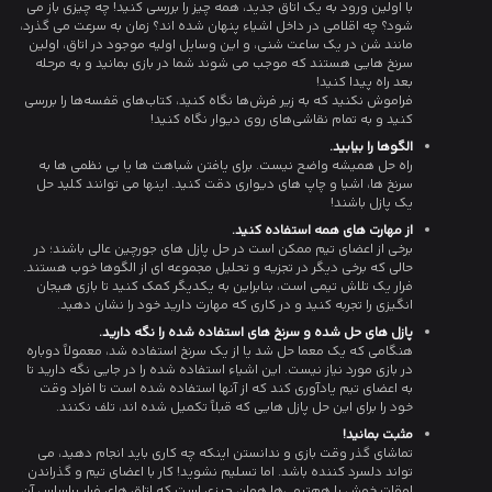
با اولین ورود به یک اتاق جدید، همه چیز را بررسی کنید! چه چیزی باز می
شود؟ چه اقلامی در داخل اشیاء پنهان شده اند؟ زمان به سرعت می گذرد،
مانند شن در یک ساعت شنی، و این وسایل اولیه موجود در اتاق، اولین
سرنخ هایی هستند که موجب می شوند شما در بازی بمانید و به مرحله
بعد راه پیدا کنید!
فراموش نکنید که به زیر فرش‌ها نگاه کنید، کتاب‌های قفسه‌ها را بررسی
کنید و به تمام نقاشی‌های روی دیوار نگاه کنید!
الگوها را بیابید.
راه حل همیشه واضح نیست. برای یافتن شباهت ها یا بی نظمی ها به
سرنخ ها، اشیا و چاپ های دیواری دقت کنید. اینها می توانند کلید حل
یک پازل باشند!
از مهارت های همه استفاده کنید.
برخی از اعضای تیم ممکن است در حل پازل های جورچین عالی باشند؛ در
حالی که برخی دیگر در تجزیه و تحلیل مجموعه ای از الگوها خوب هستند.
فرار یک تلاش تیمی است، بنابراین به یکدیگر کمک کنید تا بازی هیجان
انگیزی را تجربه کنید و در کاری که مهارت دارید خود را نشان دهید.
پازل های حل شده و سرنخ های استفاده شده را نگه دارید.
هنگامی که یک معما حل شد یا از یک سرنخ استفاده شد، معمولاً دوباره
در بازی مورد نیاز نیست. این اشیاء استفاده شده را در جایی نگه دارید تا
به اعضای تیم یادآوری کند که از آنها استفاده شده است تا افراد وقت
خود را برای این حل پازل هایی که قبلاً تکمیل شده اند، تلف نکنند.
مثبت بمانید!
تماشای گذر وقت بازی و ندانستن اینکه چه کاری باید انجام دهید، می
تواند دلسرد کننده باشد. اما تسلیم نشوید! کار با اعضای تیم و گذراندن
اوقات خوش با هم‌تیمی‌ها همان چیزی است که اتاق های فرار براساس آن