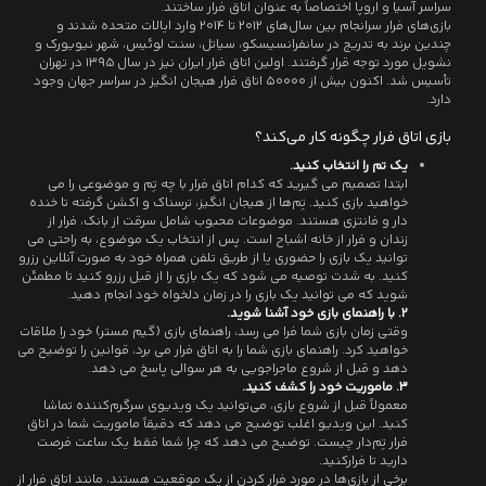
سراسر آسیا و اروپا اختصاصاً به عنوان اتاق فرار ساختند.
بازی‌های فرار سرانجام بین سال‌های 2012 تا 2014 وارد ایالات متحده شدند و
چندین برند به تدریج در سانفرانسیسکو، سیاتل، سنت لوئیس، شهر نیویورک و
نشویل مورد توجه قرار گرفتند. اولین اتاق فرار ایران نیز در سال 1395 در تهران
تأسیس شد. اکنون بیش از 50000 اتاق فرار هیجان‌ انگیز در سراسر جهان وجود
دارد.
بازی اتاق فرار چگونه کار می‌کند؟
یک تم را انتخاب کنید.
ابتدا تصمیم می گیرید که کدام اتاق فرار با چه تِم و موضوعی را می
خواهید بازی کنید. تِم‌ها از هیجان انگیز، ترسناک و اکشن گرفته تا خنده
دار و فانتزی هستند. موضوعات محبوب شامل سرقت از بانک، فرار از
زندان و فرار از خانه اشباح است. پس از انتخاب یک موضوع، به راحتی می
توانید یک بازی را حضوری یا از طریق تلفن همراه خود به صورت آنلاین رزرو
کنید. به شدت توصیه می شود که یک بازی را از قبل رزرو کنید تا مطمئن
شوید که می توانید یک بازی را در زمان دلخواه خود انجام دهید.
2. با راهنمای بازی خود آشنا شوید.
وقتی زمان بازی شما فرا می رسد، راهنمای بازی (گیم مستر) خود را ملاقات
خواهید کرد. راهنمای بازی شما را به اتاق فرار می برد، قوانین را توضیح می
دهد و قبل از شروع ماجراجویی به هر سوالی پاسخ می دهد.
3. ماموریت خود را کشف کنید.
معمولاً قبل از شروع بازی، می‌توانید یک ویدیوی سرگرم‌کننده تماشا
کنید. این ویدیو اغلب توضیح می دهد که دقیقاً ماموریت شما در اتاق
فرار تِم‌دار چیست. توضیح می دهد که چرا شما فقط یک ساعت فرصت
دارید تا فرارکنید.
برخی از بازی‌ها در مورد فرار کردن از یک موقعیت هستند، مانند اتاق فرار از