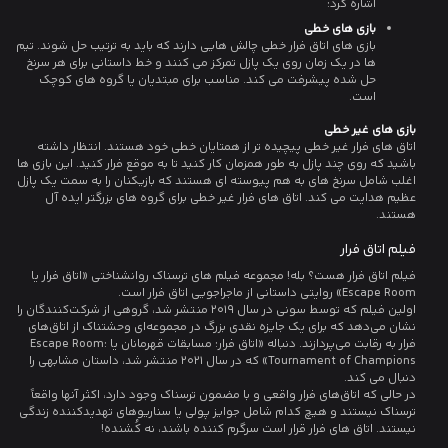
اشاره کرد:
بازی های خطی
بازی های اتاق فرار خطی چالش هایی دارند که باید به ترتیب حل شوند. تیم
ها در یک زمان روی یک پازل تمرکز می کنند و خط داستانی برای هر سرنخ
حل شده پیشرفت می کند. مناسب برای مبتدیان یا گروه های کوچک
است.
بازی های غیر خطی
اتاق های فرار غیر خطی پیچیده تر از همتایان خطی خود هستند. انتظار داشته
باشید که روی چند پازل به طور همزمان کار کنید تا به موقع فرار کنید. این بازی ها
اغلب شامل سرنخ های به هم پیوسته ای هستند که بازیکنان را به سمت یک پازل
عظیم هدایت می کند. اتاق های فرار غیر خطی برای گروه های بزرگتر ایده آل
هستند.
فیلم اتاق فرار
فیلم اتاق فرار هست؟ بله! مجموعه فیلم های ترسناک روانشناختی «اتاق فرار یا
Escape Room» روایتی داستانی از ماجراجویی اتاق فرار است.
اولین فیلم که توسط سونی در سال 2019 منتشر شد، گروهی از شرکت‌کنندگان را
نشان می‌دهد که برای یک جایزه نقدی بزرگ در مجموعه‌ای وحشتناک از اتاق‌های
فرار به رقابت می‌پردازند. دنباله «اتاق فرار: مسابقات قهرمانان یا Escape Room:
Tournament of Champions» که در سال 2021 منتشر شد، داستان مشابهی را
دنبال می کند.
در حالی که اتاق‌های فرار واقعی و با مضمون ترسناک وجود دارد، اکثر آنها واقعاً
ترسناک نیستند و هیچ کدام شامل جوایز پولی یا سناریوهای تهدیدکننده زندگی
نیستند. اتاق های فرار قرار است سرگرم کننده باشند، نه کُشنده!