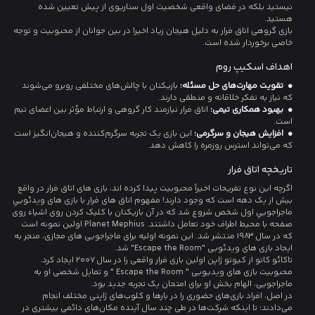
نیستید بلکه در فضای واقعی شخصیت اول سناریوی از پیش تعیین شده
هستید.
بازی‌ گروهی اتاق فرار به دلیل هیجان زیاد اخیرا در بین جوانان از محبوبیت و توجه
خاصی برخوردار شده است.
اهداف اسکیپ روم
• تقویت مهارت‌های حل مسئله:
بازیکنان با چالش‌های مختلفی روبرو می‌شوند
که نیاز به تفکر خلاقانه و منطقی دارند.
• بهبود همکاری تیمی:
اتاق فرار نیازمند کار گروهی و ارتباط مؤثر بین اعضای تیم
است.
• افزایش هیجان و سرگرمی:
این بازی یک تجربه سرگرم‌کننده و هیجان‌انگیز است
که می‌تواند استرس روزمره را کاهش دهد.
تاریخچه اتاق فرار
اگرچه این نوع تفریحات اخیراً محبوبیت پیدا کرده اند، بازی های اتاق فرار در واقع
بیش از یک دهه است که وجود دارند! مفهوم اتاق های فرار با بازی های ویدئوییِ
ماجراجوییِ اول شخص شروع شد که در آن بازیکنان با کلیک کردن روی اشیاء روی
صفحه با محیط اطراف خود تعامل داشتند. Planet Mephius اولین نمونه است
که در سال 1983 منتشر شد. این نمونه اولیه برای ماجراجویی های مجازی، منجر به
ایجاد بازی های ویدئویی "Escape the Room" شد.
تاکائو کاتو از کیوتو ژاپن اولین بازی فرار واقعی را در سال 2007 ایجاد کرد.
محبوبیت بازی های ویدیویی " Escape the Room " و تمایل شخصی او به
ماجراجویی، الهام بخش او برای امتحان یک تجربه جدید بود.
در اصل، افراد بازی‌های حضوری را در بارها و کلوب‌های ژاپنی مختلف انجام
می‌دادند؛ تا اینکه شرکت‌ها در طی چند سال آینده مکان‌های دائمی بیشتری در