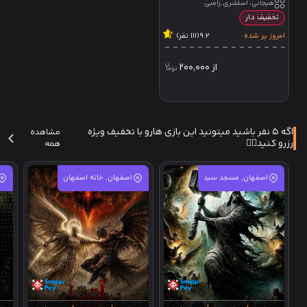
هیجانی، اسلشری,زامبی
تخفیف دار
امروز پر شده
9.2
(111 نفر)
از
200,000
اگه 5 نفر باشید میتونید این بازی هارو با تخفیف ویژه
مشاهده
رزرو کنید✌🏻
همه
اصفهان, مسجد سید
اصفهان, خانه اصفهان