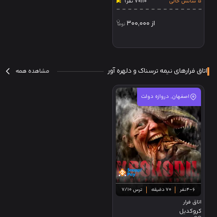
5 سانس خالی
10
(70 نفر)
از
300,000
اتاق فرارهای نیمه ترسناک و دلهره آور
مشاهده همه
اصفهان, دروازه دولت
4-6نفر
70 دقیقه
ترس 7/10
اتاق فرار
کروکدیل