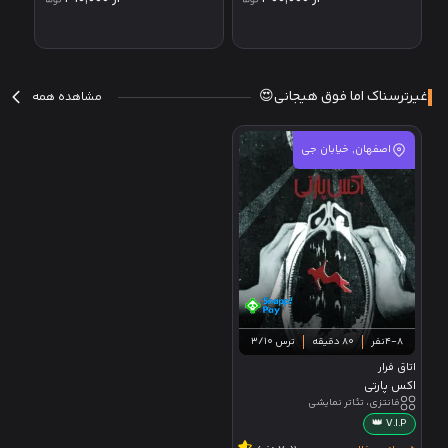
غیرترسناک اما فوق هیجانی😍
مشاهده همه
اصفهان, خیابان جی
4-8نفر
80 دقیقه
ترس 3/10
اتاق فرار
اکس پارتی
فانتزی، تئاتر نمایشی
V.I.P 👑