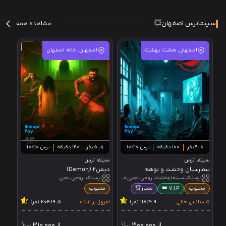
سینماترس اصفهان💥
مشاهده همه
اصفهان, هشت بهشت
اصفهان, خانه اصفهان
4-8نفر
100 دقیقه
ترس 10/10
5-8نفر
120 دقیقه
ترس 10/10
سینما ترس
سینما ترس
تیمارستان وحشت و توهم
دیمن2 (ِDemon)
ترسناک,سینما وحشت، روحی_جنی,جامپ اسکیر
ترسناک، روحی_جنی
محبوب
V.I.P 👑
ممتاز🏆
محبوب
5 سانس خالی
9.9
(118 نفر)
امروز پر شده
9.5
(204 نفر)
از
300,000
از
310,000