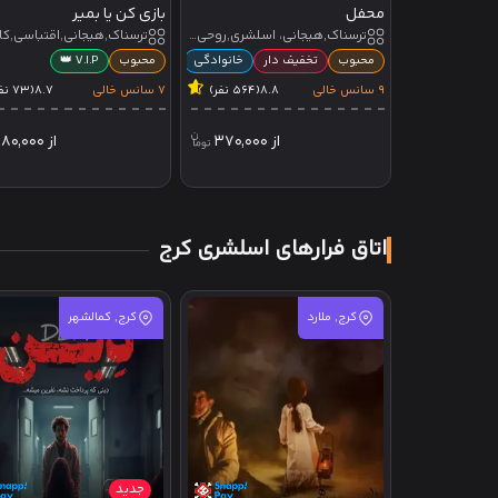
محفل
بازی کن یا بمیر
ترسناک,هیجانی، اسلشری,روحی_جنی,جامپ اسکیر,تئاتر نمایشی
محبوب
تخفیف دار
خانوادگی
محبوب
V.I.P 👑
9 سانس خالی
8.8
(564 نفر)
7 سانس خالی
8.7
(73 نفر)
از
370,000
از
280,000
اتاق فرارهای اسلشری کرج
کرج, ملارد
کرج, کمالشهر
جدید