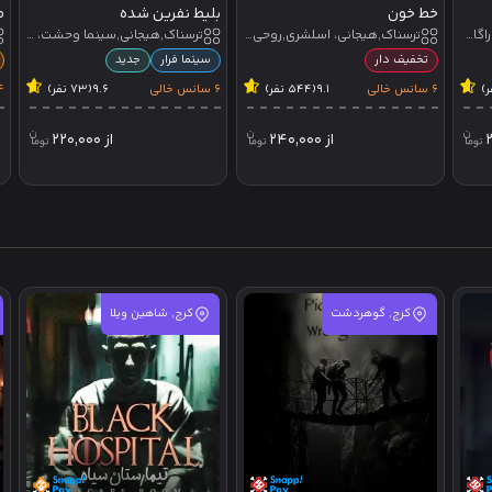
خط خون
بلیط نفرین شده
م
ترسناک,هیجانی,اقتباسی,کاراگاهی، اسلشری,زامبی
ترسناک,هیجانی، اسلشری,روحی_جنی
ترسناک,هیجانی,سینما وحشت، اسلشری,روحی_جنی,زامبی,تئاتر تعاملی,تئاتر نمایشی
تخفیف دار
سینما فرار
جدید
6 سانس خالی
9.1
(544 نفر)
6 سانس خالی
9.6
(73 نفر)
4 سانس 
از
240,000
از
220,000
کرج, گوهردشت
کرج, شاهین ویلا