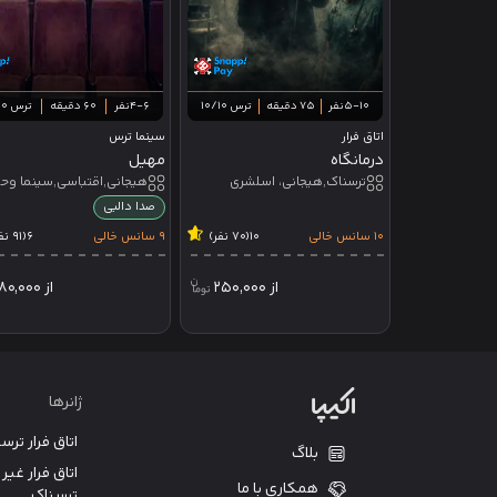
5-10نفر
75 دقیقه
ترس 10/10
4-6نفر
60 دقیقه
ترس 10/10
اتاق فرار
سینما ترس
درمانگاه
مهیل
ترسناک,هیجانی، اسلشری
صدا دالبی
10 سانس خالی
10
(70 نفر)
9 سانس خالی
6
(91 نفر)
از
250,000
از
180,000
ژانرها
اتاق فرار ترس
بلاگ
اتاق فرار غیر
همکاری با ما
ترسناک