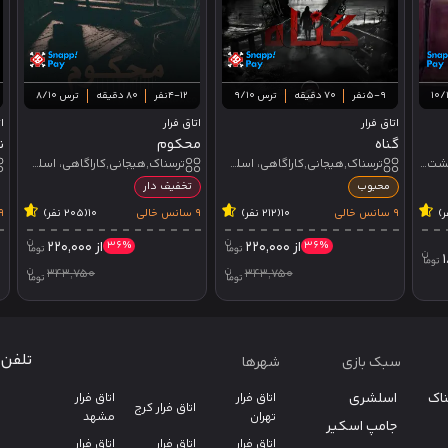
5-9نفر
70 دقیقه
ترس 9/10
4-12نفر
80 دقیقه
ترس 8/10
اتاق فرار
اتاق فرار
ا
گناه
محکوم
ن
هیجانی,اقتباسی,سینما وحشت، اسلشری,جامپ اسکیر
ترسناک,هیجانی,کاراگاهی، اسلشری,روحی_جنی,تئاتر تعاملی
ترسناک,هیجانی,کاراگاهی، اسلشری,روحی_جنی,تئاتر تعاملی
محبوب
تخفیف دار
9 سانس خالی
10
(212 نفر)
9 سانس خالی
10
(205 نفر)
9 سانس خ
36%
از
220,000
36%
از
220,000
343,750
343,750
تلفن 
سبک بازی
شهرها
ناک
اسلشری
اتاق فرار
اتاق فرار
اتاق فرار کرج
تهران
مشهد
جامپ اسکیر
اتاق فرار
اتاق فرار
اتاق فرار