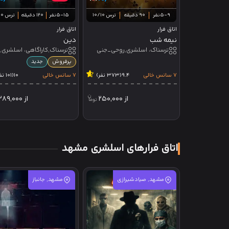
5-9نفر
90 دقیقه
ترس 10/10
5-15نفر
120 دقیقه
ترس 10/10
اتاق فرار
اتاق فرار
نیمه شب
دین
ترسناک، اسلشری,روحی_جنی
پرفروش
جدید
7 سانس خالی
9.4
(373 نفر)
7 سانس خالی
10
(101 نفر)
از
250,000
از
389,000
اتاق فرارهای اسلشری مشهد
مشهد, صیادشیرازی
مشهد, جانباز