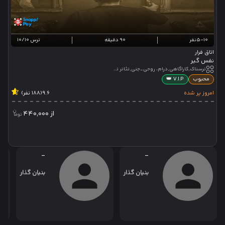
5-10نفر
90 دقیقه
ترس 10/10
اتاق فرار
نفس گیر
ترسناک,کاراگاهی,درام، روحی_جنی,تئاتر تعاملی,تئاتر نمایشی
محبوب
V.I.P 👑
امروز پر شده
9.6
(188 نفر)
از
440,000
-
-
بنیان گذار
بنیان گذار