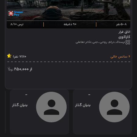
5-8نفر
90 دقیقه
ترس 8/10
اتاق فرار
کاراکوی
ترسناک,درام، روحی_جنی,تئاتر تعاملی
6 سانس خالی
10
(71 نفر)
از
250,000
-
-
بنیان گذار
بنیان گذار