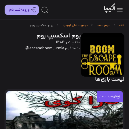
ورود/ثبت نام
خانه
مجموعه‌ها
مجموعه های ارومیه
بوم اسکسیپ روم
بوم اسکسیپ روم
تیر 1404
افتتاح:
escapeboom_urmia@
اینستاگرام:
لیست بازی‌ها
ارومیه, باهنر