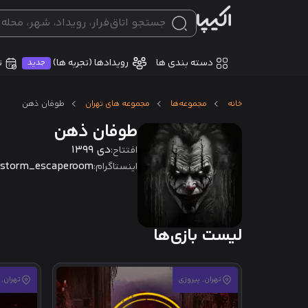
دسته بندی ها
ت
رویدادها (تجربه ها)
جدید
خانه
مجموعه‌ها
مجموعه های تهران
طوفان ذهن
طوفان ذهن
دی 1399
افتتاح:
nstorm_escaperoom
اینستاگرام:
لیست بازی‌ها
تهران, پیروزی
تهران, 