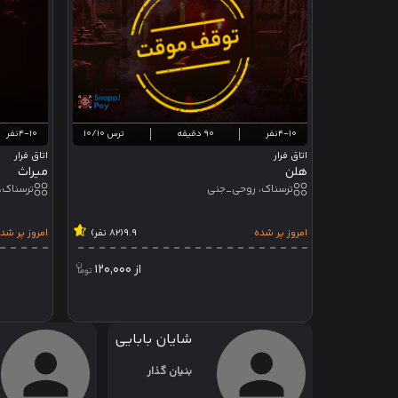
4-10نفر
90 دقیقه
ترس 10/10
4-10نفر
اتاق فرار
اتاق فرار
هلن
میراث
ترسناک، روحی_جنی
امروز پر شده
9.9
(82 نفر)
امروز پر شد
از
120,000
شایان بابایی
بنیان گذار