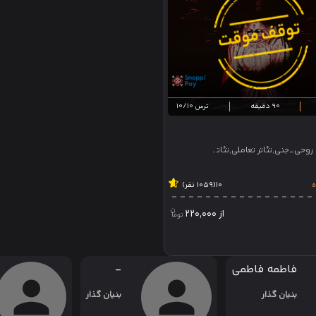
90 دقیقه
ترس 10/10
ترسناک، روحی_جنی,تئاتر تعاملی,تئاتر نمایشی
ه
10
(1059 نفر)
از
220,000
فاطمه فاطمی
-
بنیان گذار
بنیان گذار