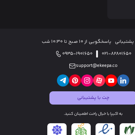
پشتیبانی
پاسخگویی از ۱۰ صبح تا ۱۰:۳۰ شب
0935-1901650
021-82801650
support@ekeepa.co
چت با پشتیبانی
به اکیپا با خیال راحت اطمینان کنید.