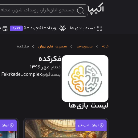
دسته بندی ها
ت
رویدادها (تجربه ها)
جدید
خانه
مجموعه‌ها
مجموعه های تهران
فکرکده
فکرکده
مهر 1396
افتتاح:
Fekrkade_complex
اینستاگرام:
لیست بازی‌ها
تهران, شریعتی
تهران,