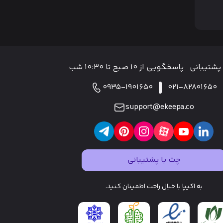
پشتیبانی
پاسخگویی از ۱۰ صبح تا ۱۰:۳۰ شب
0935-1901650
021-82801650
support@ekeepa.co
چت با پشتیبانی
به اکیپا با خیال راحت اطمینان کنید.