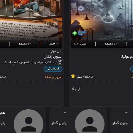
60 دقیقه
ترس 1/10
3-7نفر
70 دقیقه
ت
اتاق فرار
خولیا)
جنون زندان
ترسناک,هیجانی، اسلشری,جامپ اسکیر
خانوادگی
ه
8.8
(75 نفر)
امروز پر شده
8.8
(78 نفر)
از
-
-
عبا
بنیان گذار
بنیان گذار
بنیا