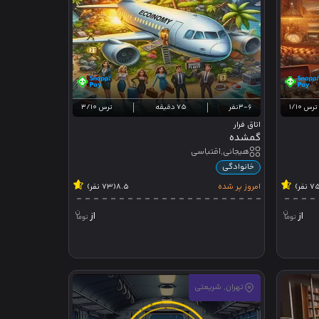
ترس 1/10
3-6نفر
75 دقیقه
ترس 3/10
اتاق فرار
گمشده
هیجانی,اقتباسی
خانوادگی
امروز پر شده
8.5
(73 نفر)
از
از
تهران, شریعتی