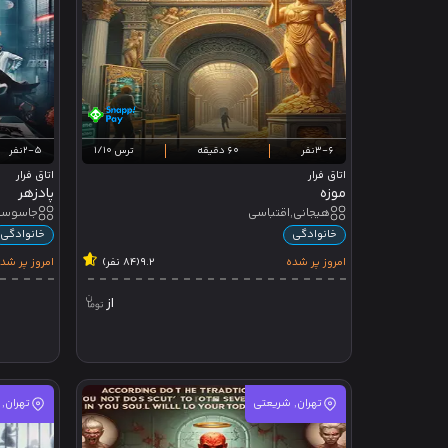
3-6نفر
60 دقیقه
ترس 1/10
2-5نفر
اتاق فرار
اتاق فرار
موزه
پادزهر
هیجانی,اقتباسی
جاسوسی,
خانوادگی
خانوادگی
امروز پر شده
9.2
(84 نفر)
امروز پر شد
از
تهران, شریعتی
تهران,