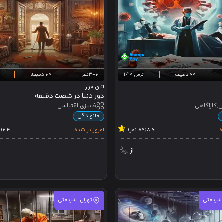
60 دقیقه
ترس 1/10
3-6نفر
60 دقیقه
اتاق فرار
دور دنیا در شصت دقیقه
کاراگاهی
فانتزی,اقتباسی
خانوادگی
ه
8.6
(89 نفر)
امروز پر شده
6.4
(75 نفر)
از
 شریعتی
تهران, شریعتی