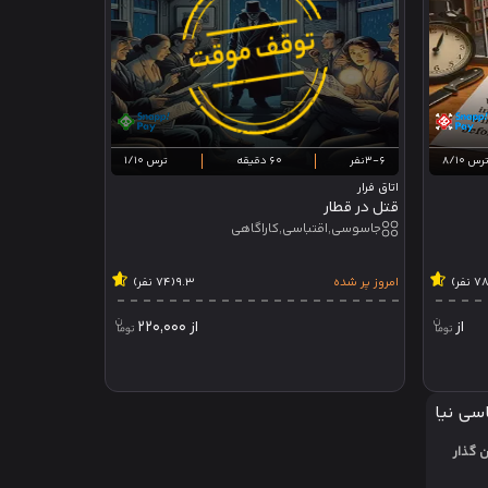
رس 8/10
3-6نفر
60 دقیقه
ترس 1/10
اتاق فرار
قتل در قطار
جاسوسی,اقتباسی,کاراگاهی
امروز پر شده
9.3
(74 نفر)
از
از
220,000
سی نیا
ن گذار