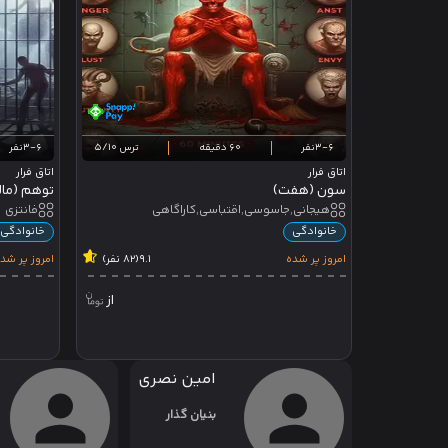
3-6نفر
60 دقیقه
ترس 5/10
3-6نفر
اتاق فرار
اتاق فرار
سون (هفت)
توهم (مالی
هیجانی,جاسوسی,اقتباسی,کاراگاهی
فانتزی
خانوادگی
خانوادگی
امروز پر شده
9.1
(82 نفر)
امروز پر شد
از
امین نصری
بنیان گذار