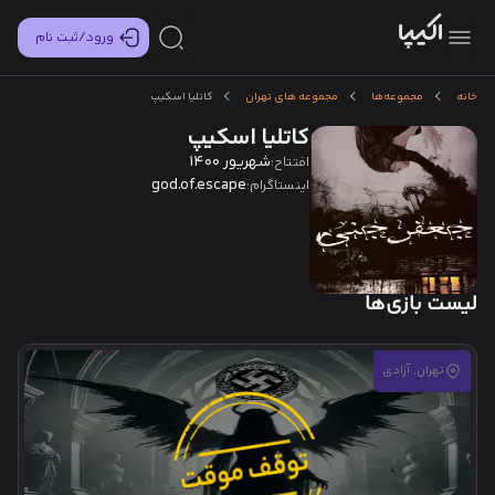
ورود/ثبت نام
خانه
مجموعه‌ها
مجموعه های تهران
کاتلیا اسکیپ
کاتلیا اسکیپ
شهریور 1400
افتتاح:
god.of.escape
اینستاگرام:
لیست بازی‌ها
تهران, آزادی