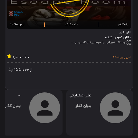
2-8نفر
50 دقیقه
ترس 10/10
اتاق فرار
دالان نفرین شده
ترسناک,هیجانی,جاسوسی,کاراگاهی، روحی_جنی,تئاتر تعاملی
امروز پر شده
6.7
(72 نفر)
از
155,000
علی مشایخی
-
بنیان گذار
بنیان گذار