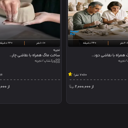
2-نفر
240 دقیقه
1-10نفر
240 دقیقه
تجربه
ساخت ماگ همراه با نقاشی دونفره
ساخت ماگ همراه با نقاشی چارسرامیک
تجربه
ورکشاپ/تجربه
10
(70 نفر)
6
(70 نف
از
2,000,000
از
,000