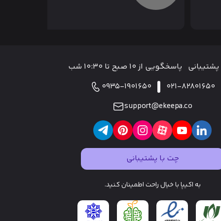
پشتیبانی
پاسخگویی از ۱۰ صبح تا ۱۰:۳۰ شب
0935-1901650
021-82801650
support@ekeepa.co
چت با پشتیبانی
به اکیپا با خیال راحت اطمینان کنید.