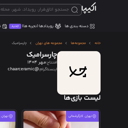
دسته بندی ها
ت
رویدادها (تجربه ها)
جدید
خانه
مجموعه‌ها
مجموعه های تهران
چارسرامیک
چارسرامیک
مهر 1404
افتتاح:
@chaarceramic
اینستاگرام:
لیست بازی‌ها
تهران, کارگرشمالی
تهران, 