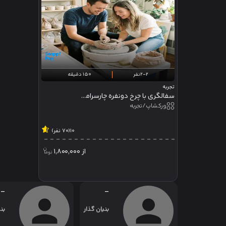
2-2نفر
150 دقیقه
تجربه
سفالگری با چرخ دونفره چارسرامیک
ورکشاپ/تجربه
10
(70 نفر)
از
1,800,000
-
-
بنیان گذار
بن