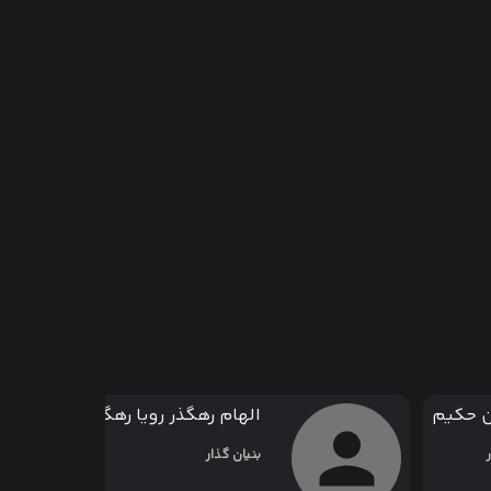
ن حکیم
الهام رهگذر رویا رهگذر
بنیان گذار