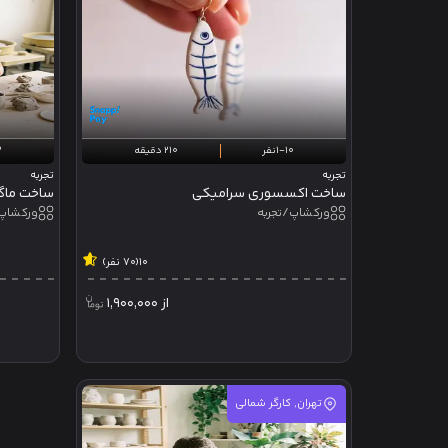
1-10نفر
210 دقیقه
2
تجربه
تجربه
ساخت اکسسوری سرامیکی
ورکشاپ/تجربه
ورکشاپ/
10
(70 نفر)
از
1,900,000
تهران, کارگر شمالی