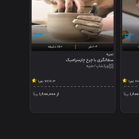
1-4نفر
150 دقیقه
تجربه
سفالگری با چرخ چارسرامیک
ورکشاپ/تجربه
ر)
7.3
(72 نفر)
1,800
از
1,800,000