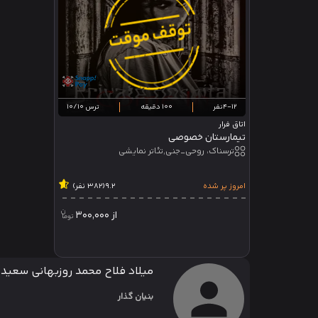
4-12نفر
100 دقیقه
ترس 10/10
اتاق فرار
تیمارستان خصوصی
ترسناک، روحی_جنی,تئاتر نمایشی
امروز پر شده
9.2
(382 نفر)
از
300,000
میلاد فلاح محمد روزبهانی سعید 
بنیان گذار