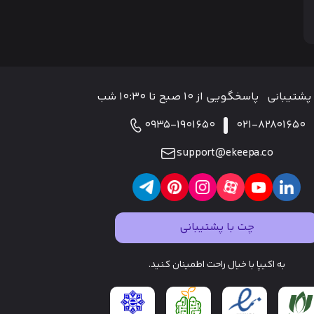
پشتیبانی
پاسخگویی از ۱۰ صبح تا ۱۰:۳۰ شب
0935-1901650
021-82801650
support@ekeepa.co
چت با پشتیبانی
به اکیپا با خیال راحت اطمینان کنید.