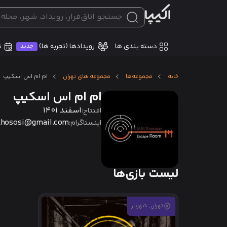
دسته بندی ها
ت
رویدادها (تجربه ها)
جدید
خانه
مجموعه‌ها
مجموعه های تهران
ام ام اس اسکیپ
ام ام اس اسکیپ
اسفند 1401
افتتاح:
khososi@gmail.com
اینستاگرام:
لیست بازی‌ها
تهران, شهریار