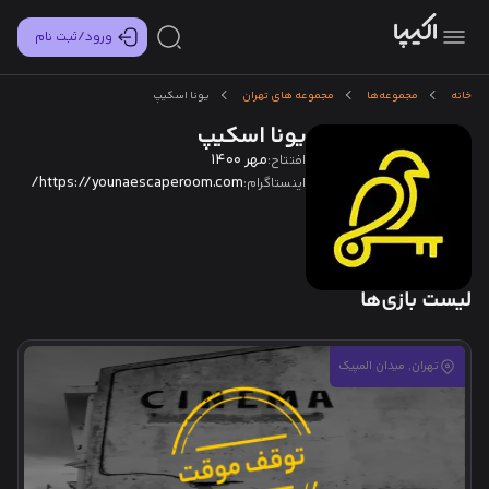
ورود/ثبت نام
خانه
مجموعه‌ها
مجموعه های تهران
یونا اسکیپ
یونا اسکیپ
مهر 1400
افتتاح:
https://younaescaperoom.com/
اینستاگرام:
لیست بازی‌ها
تهران, میدان المپیک