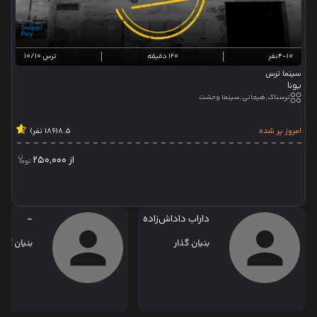
4-10نفر
120 دقیقه
ترس 10/10
سینما ترس
یونا
ترسناک,هیجانی,سینما وحشت
امروز پر شده
8.5
(186 نفر)
از
250,000
داراب داداش‌زاده
-
بنیان گذار
بنیان گذار