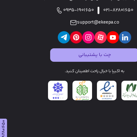
0935-1901650
021-82801650
support@ekeepa.co
چت با پشتیبانی
به اکیپا با خیال راحت اطمینان کنید.
021-82801650