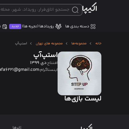
دسته بندی ها
ت
رویدادها (تجربه ها)
جدید
خانه
مجموعه‌ها
مجموعه های تهران
استپ‌آپ
استپ‌آپ
دی 1399
افتتاح:
afa6221@gmail.com
اینستاگرام:
لیست بازی‌ها
ژانرها