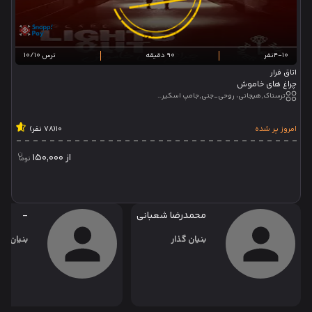
4-10نفر
90 دقیقه
ترس 10/10
اتاق فرار
چراغ های خاموش
ترسناک,هیجانی، روحی_جنی,جامپ اسکیر,تئاتر تعاملی,تئاتر نمایشی
امروز پر شده
10
(78 نفر)
از
150,000
محمدرضا شعبانی
-
بنیان گذار
بنیان گذ