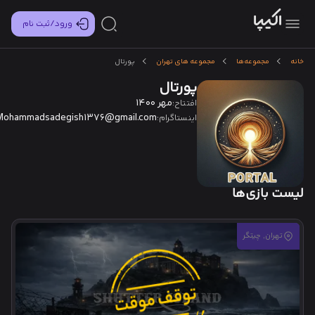
ورود/ثبت نام
خانه
مجموعه‌ها
مجموعه های تهران
پورتال
پورتال
مهر 1400
افتتاح:
Mohammadsadegish1376@gmail.com
اینستاگرام:
لیست بازی‌ها
تهران, چیتگر