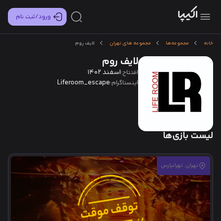
ورود/ثبت نام
خانه
مجموعه‌ها
مجموعه های تهران
لایف روم
لایف روم
اسفند 1402
افتتاح:
Liferoom_escape
اینستاگرام:
لیست بازی‌ها
تهران, تهرانپارس