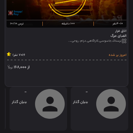
4-10نفر
100 دقیقه
ترس 10/10
اتاق فرار
الفبای مرگ
ترسناک,جاسوسی,کاراگاهی,درام، روحی_جنی,تئاتر تعاملی
امروز پر شده
6
(70 نفر)
از
168,000
-
-
بنیان گذار
بنیان گذار