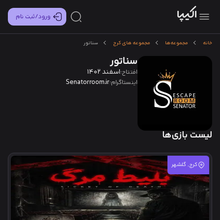
ورود/ثبت نام
خانه
مجموعه‌ها
مجموعه های کرج
سناتور
سناتور
اسفند 1402
افتتاح:
Senatorroom.ir
اینستاگرام:
لیست بازی‌ها
کرج, گلشهر