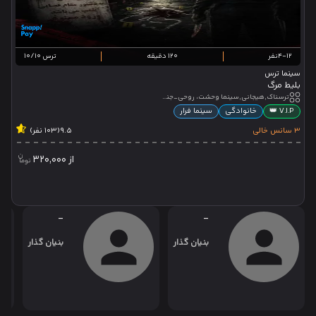
4-12نفر
120 دقیقه
ترس 10/10
سینما ترس
بلیط مرگ
ترسناک,هیجانی,سینما وحشت، روحی_جنی,جامپ اسکیر,تئاتر تعاملی
V.I.P 👑
خانوادگی
سینما فرار
3 سانس خالی
9.5
(103 نفر)
از
320,000
-
-
بنیان گذار
بنیان گذار