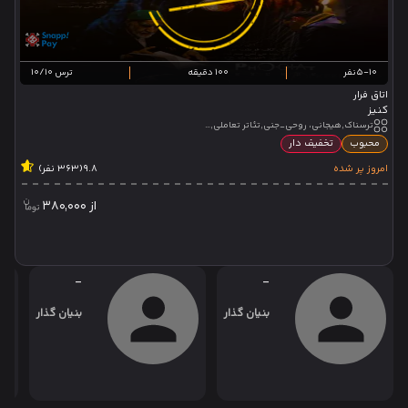
5-10نفر
100 دقیقه
ترس 10/10
اتاق فرار
کنیز
ترسناک,هیجانی، روحی_جنی,تئاتر تعاملی,تئاتر نمایشی
محبوب
تخفیف دار
امروز پر شده
9.8
(363 نفر)
از
380,000
-
-
بنیان گذار
بنیان گذار