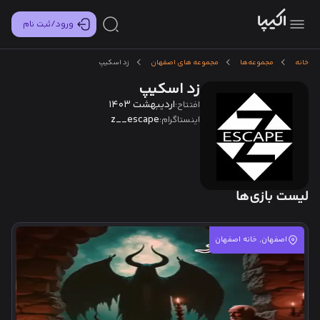
ورود/ثبت نام
خانه
مجموعه‌ها
مجموعه های اصفهان
زد اسکیپ
زد اسکیپ
اردیبهشت 1403
افتتاح:
z__escape
اینستاگرام:
لیست بازی‌ها
اصفهان, خانه اصفهان