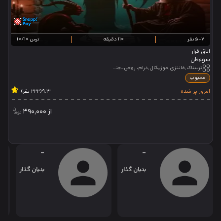
5-7نفر
110 دقیقه
ترس 10/10
اتاق فرار
سوءظن
ترسناک,فانتزی,موزیکال,درام، روحی_جنی,جامپ اسکیر,تئاتر تعاملی,تئاتر نمایشی
محبوب
امروز پر شده
9.3
(222 نفر)
از
390,000
-
-
بنیان گذار
بنیان گذار