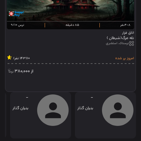
4-8نفر
85 دقیقه
ترس 9/10
اتاق فرار
تله مرگ(شیطان )
ترسناک، اسلشری
امروز پر شده
10
(143 نفر)
از
380,000
-
-
بنیان گذار
بنیان گذار