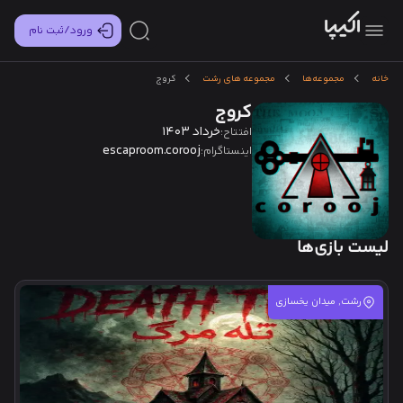
ورود/ثبت نام
خانه
مجموعه‌ها
مجموعه های رشت
کروج
کروج
خرداد 1403
افتتاح:
escaproom.corooj
اینستاگرام:
لیست بازی‌ها
رشت, میدان یخسازی