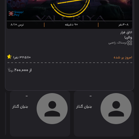
4-8نفر
90 دقیقه
ترس 8/10
اتاق فرار
والریا
ترسناک، زامبی
امروز پر شده
10
(325 نفر)
از
200,000
-
-
بنیان گذار
بنیان گذار