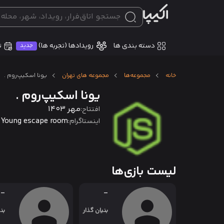
دسته بندی ها
ت
رویدادها (تجربه ها)
جدید
خانه
مجموعه‌ها
مجموعه های تهران
یونا اسکیپ‌روم .
یونا اسکیپ‌روم .
مهر 1403
افتتاح:
Young escape room
اینستاگرام:
لیست بازی‌ها
-
-
بنیان گذار
بن