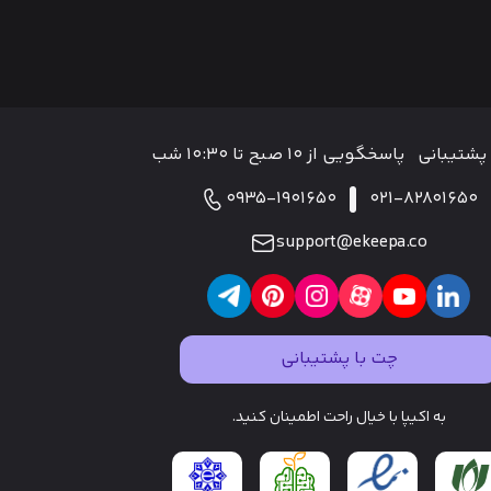
پشتیبانی
پاسخگویی از ۱۰ صبح تا ۱۰:۳۰ شب
0935-1901650
021-82801650
support@ekeepa.co
چت با پشتیبانی
به اکیپا با خیال راحت اطمینان کنید.