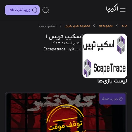
ورود/ثبت نام
خانه
مجموعه‌ها
مجموعه های تهران
اسکیپ تریس 1
اسکیپ تریس 1
اسفند 1403
افتتاح:
Escapetrace
اینستاگرام:
لیست بازی‌ها
تهران, چیتگر