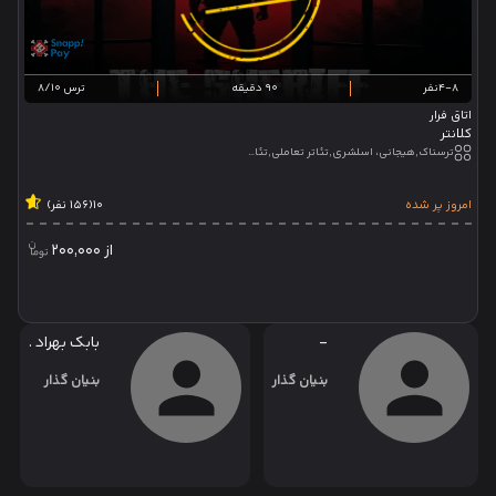
4-8نفر
90 دقیقه
ترس 8/10
اتاق فرار
کلانتر
ترسناک,هیجانی، اسلشری,تئاتر تعاملی,تئاتر نمایشی
امروز پر شده
10
(156 نفر)
از
200,000
-
بابک بهراد .
بنیان گذار
بنیان گذار