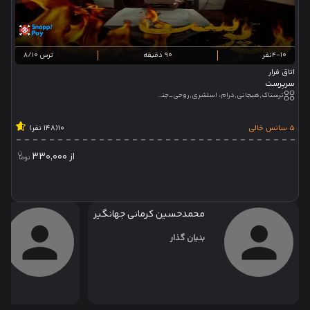
4-10نفر
90 دقیقه
ترس 8/10
اتاق فرار
سرپرست
ترسناک,هیجانی,درام، اسلشری,روحی_جنی,جامپ اسکیر,تئاتر تعاملی,تئاتر نمایشی
5 سانس خالی
10
(148 نفر)
از
330,000
محمدحسین کرمانی جهانگیر
بنیان گذار