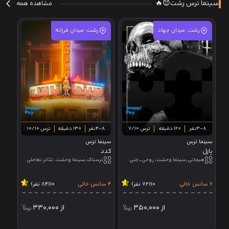
سینما ترس رشت😈🔥
مشاهده همه
رشت, میدان جهاد
رشت, میدان فرزانه
3-8نفر
120 دقیقه
ترس 7/10
4-8نفر
130 دقیقه
ترس 10/10
سینما ترس
سینما ترس
پازل
کدد
هیجانی,سینما وحشت، روحی_جنی
ترسناک,سینما وحشت، تئاتر تعاملی
6 سانس خالی
10
(72 نفر)
4 سانس خالی
10
(84 نفر)
از
350,000
از
330,000