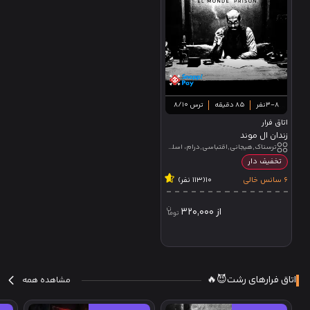
3-8نفر
85 دقیقه
ترس 8/10
اتاق فرار
زندان ال موند
ترسناک,هیجانی,اقتباسی,درام، اسلشری,جامپ اسکیر,تئاتر تعاملی
تخفیف دار
6 سانس خالی
10
(113 نفر)
از
320,000
اتاق فرارهای رشت😈🔥
مشاهده همه