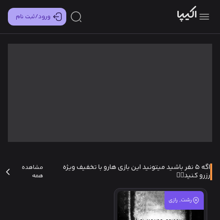
ورود/ثبت نام
اگه 5 نفر باشید میتونید این بازی هارو با تخفیف ویژه
مشاهده
رزرو کنید✌🏻
همه
رشت, رازی